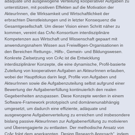
adäquate und ausgewogene Verteilung kooperativer Aufgaben zu
unterstützen, mit positiven Effekten auf die Motivation der
AkteurInnen, die Wirksamkeit und Wirtschaftlichkeit der
erbrachten Dienstleistungen und in letzter Konsequenz die
Gesamtgesellschaft. Um dieser Vision einen Schritt näher zu
kommen, vereint das CrAc-Konsortium interdisziplinäre
Kompetenzen aus Wirtschaft und Wissenschaft gepaart mit
anwendungsnahem Wissen aus Freiwilligen-Organisationen in
den Bereichen Rettungs-, Hilfs-, Gemein- und Bildungswesen.
Konkrete Zielsetzung von CrAc ist die Entwicklung
interdisziplinärer Konzepte, die eine dynamische, Profil-basierte
Zuteilung von kooperativen Aufgaben an AkteurInnen erlauben,
wobei der Hauptfokus darin liegt, Profile von Aufgaben und
AkteurInnen sowie die Aufgabenzuteilung selbst aufgrund einer
Bewertung der Aufgabenerfüllung kontinuierlich den realen
Gegebenheiten anzupassen. Diese Konzepte werden in einem
Software-Framework prototypisch und domänenunabhängig
umgesetzt, um dadurch eine effiziente, adäquate und
ausgewogene Aufgabenverteilung zu erreichen und insbesondere
bislang passive AkteurInnen zur Aufgabenerfüllung zu motivieren
und Überengagierte zu entlasten. Der methodische Ansatz von
CrAc folgt dem anerkannten „Design Research Approach“, indem