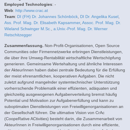
Employed Technologies
: -
Web
:
http://www.crac.at
Team
:
DI (FH) Dr. Johannes Schönböck
,
DI Dr. Angelika Kusel
,
Ass. Prof. Mag. Dr. Elisabeth Kapsammer
,
Assoc. Prof. Mag. Dr.
Wieland Schwinger M.Sc.
,
a.Univ.-Prof. Mag. Dr. Werner
Retschitzegger
Zusammenfassung.
Non-Profit-Organisationen, Open Source
Communities oder Firmennetzwerke erbringen Dienstleistungen,
die über ihre Umweg-Rentabilität wirtschaftliche Wertschöpfung
generieren. Gemeinsame Wertehaltung und ähnliche Interessen
der AkteurInnen haben dabei zentrale Bedeutung für die Erfüllung
der meist ehrenamtlichen, kooperativen Aufgaben. Die nicht
zuletzt aufgrund mangelnder systemtechnischer Unterstützung
vorherrschende Problematik einer effizienten, adäquaten und
gleichzeitig ausgewogenen Aufgabenverteilung bremst häufig
Potential und Motivation zur Aufgabenerfüllung und kann zu
suboptimalen Dienstleistungen von Freiwilligenorganisationen an
der Gesellschaft führen. Die ultimative Vision von CrAc
(CoopeRative ACtivities) besteht darin, die Zusammenarbeit von
AkteurInnen in Freiwilligenorganisationen durch eine effiziente,